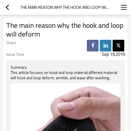
THE MAIN REASON WHY THE HOOK AND LOOP WILL DEFORM
The main reason why the hook and loop
will deform
Share
Sep 19,2019
Issue Time
Summary
This article focuses on hook and loop material,different material
will hook and loop deform, wrinkle, and wave after washing.