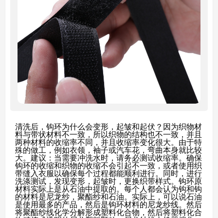
清洗后，钩环为什么会变形，起皱和起伏？
因为织物材
料与带状材料不一致，所以织物的结构也不一致，并且
两种材料的收缩率不同，并且收缩率变化很大。
由于特
殊的做工，例如衣领，袖子或汽车花，弯曲本身就比较
大。
建议：当需要冲洗水时，请务必测试收缩率。
确保
钩环的收缩和织物的收缩不会引起不一致，或者使用织
带缝入衣服以确保每个过程都能顺利进行。
同时，进行
洗涤测试，发现变形，起皱时，更换织带样式。
钩环原
材料实际上是从石油中提取的。
每个人都会认为钩和钩
的材料是尼龙纱，聚酯纱和石油。
实际上，可以说石油
是使用最多的产品，然后是钩环材料的尼龙纱线。
然后
将聚酯纱线化学分解形成塑料化合物，然后将塑料化合